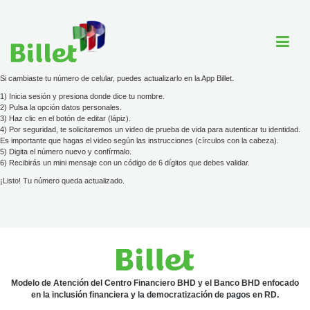
Si cambiaste tu número de celular, puedes actualizarlo en la App Billet.
1) Inicia sesión y presiona donde dice tu nombre.
2) Pulsa la opción datos personales.
Cuenta Billet
3) Haz clic en el botón de editar (lápiz).
4) Por seguridad, te solicitaremos un video de prueba de vida para autenticar tu identidad.
Es importante que hagas el video según las instrucciones (círculos con la cabeza).
Comercios
5) Digita el número nuevo y confírmalo.
6) Recibirás un mini mensaje con un código de 6 dígitos que debes validar.
Ayuda
¡Listo! Tu número queda actualizado.
Tarjeta
Tarifario
Modelo de Atención del Centro Financiero BHD y el Banco BHD enfocado
en la inclusión financiera y la democratización de pagos en RD.
ayuda@billet.do