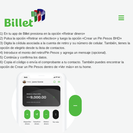
1) En tu app de Billet presiona en la opción «Retirar dinero»
2) Pulsa la opción «Retirar en efectivo» y luego la opción «Crear un Pin Pesos BHD»
3) Digita la cédula asociada a la cuenta de retiro y su número de celular. También, tienes la
opción de elegirlo desde tu lista de contactos.
Cuenta Billet
4) Introduce el monto del retiro/Pin Pesos y agrega un mensaje (opcional).
5) Continúa y confirma los datos.
Comercios
6) Copia el código o envía el comprobante a tu contacto. También puedes encontrar la
opción de Crear un Pin Pesos dentro de «Ver más» en tu home.
Ayuda
Tarjeta
Tarifario
ayuda@billet.do