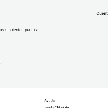
Cuenta
los siguientes puntos:
e.
Ayuda
ayuda@billet.do