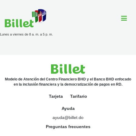
Lunes a viernes de 8 a. m. a 5 p. m.
Cuenta Billet
Comercios
Ayuda
Modelo de Atención del Centro Financiero BHD y el Banco BHD enfocado
en la inclusión financiera y la democratización de pagos en RD.
Tarjeta
Tarifario
Tarjeta
Ayuda
Tarifario
ayuda@billet.do
Preguntas frecuentes
ayuda@billet.do