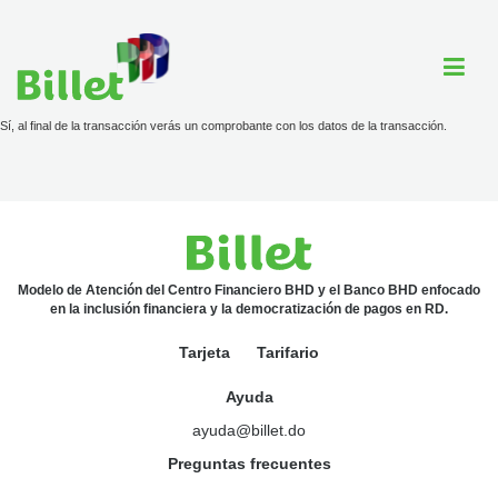
Sí, al final de la transacción verás un comprobante con los datos de la transacción.
Cuenta Billet
Comercios
Ayuda
Modelo de Atención del Centro Financiero BHD y el Banco BHD enfocado
en la inclusión financiera y la democratización de pagos en RD.
Tarjeta
Tarifario
Tarjeta
Ayuda
Tarifario
ayuda@billet.do
Preguntas frecuentes
ayuda@billet.do