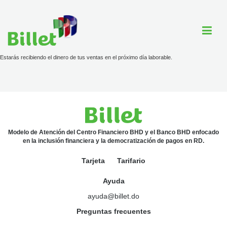
Estarás recibiendo el dinero de tus ventas en el próximo día laborable.
Cuenta Billet
Comercios
Ayuda
Modelo de Atención del Centro Financiero BHD y el Banco BHD enfocado
en la inclusión financiera y la democratización de pagos en RD.
Tarjeta
Tarifario
Tarjeta
Ayuda
Tarifario
ayuda@billet.do
Preguntas frecuentes
ayuda@billet.do