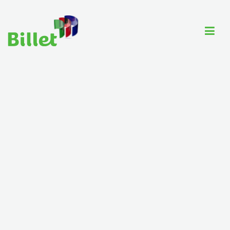
Cuenta Billet
Comercios
Ayuda
Tarjeta
Tarifario
ayuda@billet.do