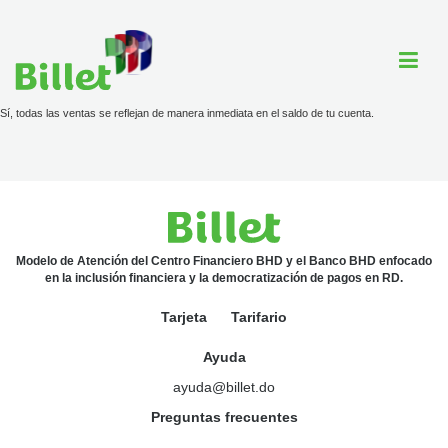
Sí, todas las ventas se reflejan de manera inmediata en el saldo de tu cuenta.
Cuenta Billet
Comercios
Ayuda
Modelo de Atención del Centro Financiero BHD y el Banco BHD enfocado
en la inclusión financiera y la democratización de pagos en RD.
Tarjeta
Tarifario
Tarjeta
Ayuda
Tarifario
ayuda@billet.do
Preguntas frecuentes
ayuda@billet.do