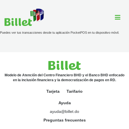
Puedes ver tus transacciones desde tu aplicación PocketPOS en tu dispositivo móvil.
Cuenta Billet
Comercios
Ayuda
Modelo de Atención del Centro Financiero BHD y el Banco BHD enfocado
en la inclusión financiera y la democratización de pagos en RD.
Tarjeta
Tarifario
Tarjeta
Ayuda
Tarifario
ayuda@billet.do
Preguntas frecuentes
ayuda@billet.do