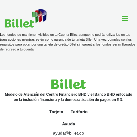
Los fondos se mantienen visibles en tu Cuenta Billet, aunque no podrás utilizarlos en tus
transacciones mientras estén como garantía de tu tarjeta Billet. Una vez cumplas con los
requisitos para optar por una tarjeta de crédito Billet sin garantía, los fondos serán liberados
de regreso a tu cuenta.
Cuenta Billet
Comercios
Ayuda
Modelo de Atención del Centro Financiero BHD y el Banco BHD enfocado
en la inclusión financiera y la democratización de pagos en RD.
Tarjeta
Tarjeta
Tarifario
Tarifario
Ayuda
ayuda@billet.do
ayuda@billet.do