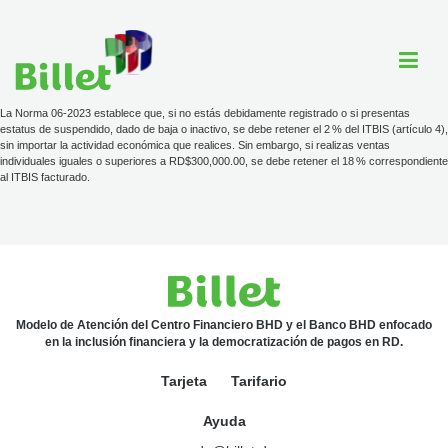
La Norma 06-2023 establece que, si no estás debidamente registrado o si presentas
estatus de suspendido, dado de baja o inactivo, se debe retener el 2 % del ITBIS (artículo 4),
sin importar la actividad económica que realices. Sin embargo, si realizas ventas
individuales iguales o superiores a RD$300,000.00, se debe retener el 18 % correspondiente
Cuenta Billet
al ITBIS facturado.
Comercios
Ayuda
Modelo de Atención del Centro Financiero BHD y el Banco BHD enfocado
en la inclusión financiera y la democratización de pagos en RD.
Tarjeta
Tarjeta
Tarifario
Tarifario
Ayuda
ayuda@billet.do