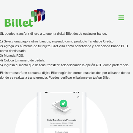
Sí, puedes transferir dinero a tu cuenta digital Billet desde cualquier banco:
1) Selecciona pago a otros bancos, eligiendo como producto Tarjeta de Crédito.
2) Agrega los números de tu tarjeta Billet Visa como beneficiario y selecciona Banco BHD
Cuenta Billet
como destinatario.
3) Moneda RD$.
4) Coloca tu número de cédula.
Comercios
5) Ingresa el monto que deseas transferir seleccionando la opción ACH como preferencia.
El dinero estará en tu cuenta digital Billet según los cortes establecidos por el banco desde
Ayuda
donde se realiza la transferencia. Puedes verificar el balance en tu App Billet.
Tarjeta
Tarifario
ayuda@billet.do